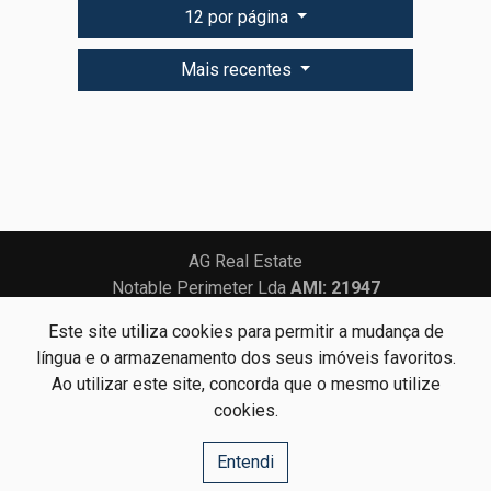
12 por página
Mais recentes
AG Real Estate
Notable Perimeter Lda
AMI: 21947
Este site utiliza cookies para permitir a mudança de
Centros de Resolução de Litígios
Política de Privacidade
língua e o armazenamento dos seus imóveis favoritos.
Livro de Reclamações
Ao utilizar este site, concorda que o mesmo utilize
cookies.
Website e CRM Imobiliário
Entendi
Powered by
©2026