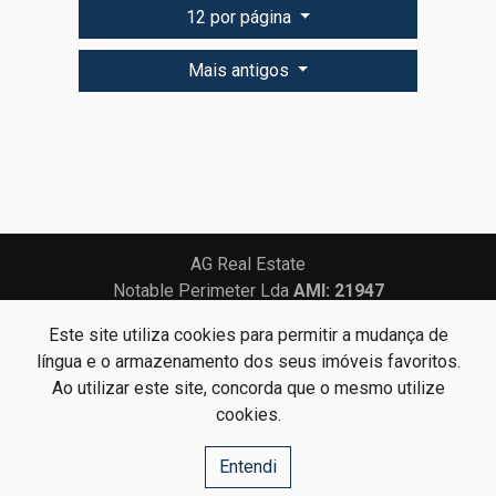
12 por página
Mais antigos
AG Real Estate
Notable Perimeter Lda
AMI: 21947
Este site utiliza cookies para permitir a mudança de
Centros de Resolução de Litígios
Política de Privacidade
língua e o armazenamento dos seus imóveis favoritos.
Livro de Reclamações
Ao utilizar este site, concorda que o mesmo utilize
cookies.
Website e CRM Imobiliário
Entendi
Powered by
©2026